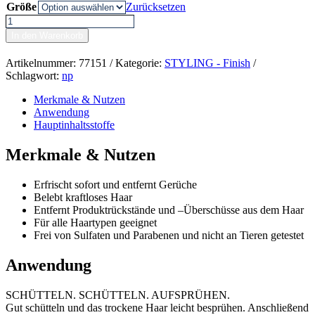
Größe
Zurücksetzen
Kevin.Murphy
FRESH.HAIR
In den Warenkorb
Menge
Artikelnummer:
77151
Kategorie:
STYLING - Finish
Schlagwort:
np
Merkmale & Nutzen
Anwendung
Hauptinhaltsstoffe
Merkmale & Nutzen
Erfrischt sofort und entfernt Gerüche
Belebt kraftloses Haar
Entfernt Produktrückstände und –Überschüsse aus dem Haar
Für alle Haartypen geeignet
Frei von Sulfaten und Parabenen und nicht an Tieren getestet
Anwendung
SCHÜTTELN. SCHÜTTELN. AUFSPRÜHEN.
Gut schütteln und das trockene Haar leicht besprühen. Anschließend