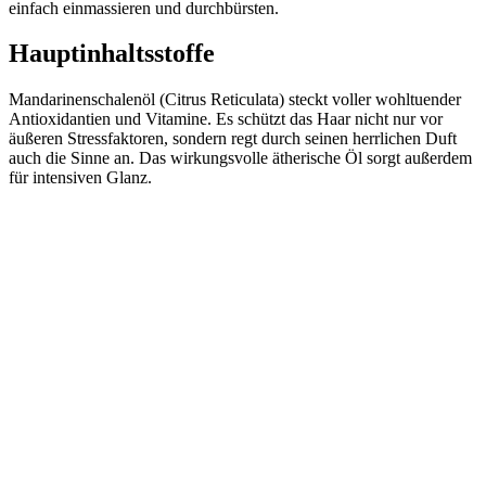
einfach einmassieren und durchbürsten.
Hauptinhaltsstoffe
Mandarinenschalenöl (Citrus Reticulata) steckt voller wohltuender
Antioxidantien und Vitamine. Es schützt das Haar nicht nur vor
äußeren Stressfaktoren, sondern regt durch seinen herrlichen Duft
auch die Sinne an. Das wirkungsvolle ätherische Öl sorgt außerdem
für intensiven Glanz.
Kevin.Murphy BLOW.DRY
EVER.SMOOTH 150ml
€
35,00
Enthält 19% MwSt.
(
€
233,33
/ 1 L)
zzgl.
Versand