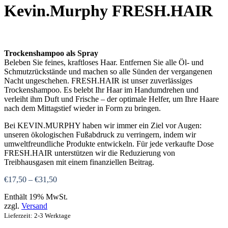
Kevin.Murphy FRESH.HAIR
Trockenshampoo als Spray
Beleben Sie feines, kraftloses Haar. Entfernen Sie alle Öl- und
Schmutzrückstände und machen so alle Sünden der vergangenen
Nacht ungeschehen. FRESH.HAIR ist unser zuverlässiges
Trockenshampoo. Es belebt Ihr Haar im Handumdrehen und
verleiht ihm Duft und Frische – der optimale Helfer, um Ihre Haare
nach dem Mittagstief wieder in Form zu bringen.
Bei KEVIN.MURPHY haben wir immer ein Ziel vor Augen:
unseren ökologischen Fußabdruck zu verringern, indem wir
umweltfreundliche Produkte entwickeln. Für jede verkaufte Dose
FRESH.HAIR unterstützen wir die Reduzierung von
Treibhausgasen mit einem finanziellen Beitrag.
Preisspanne:
€
17,50
–
€
31,50
€17,50
Enthält 19% MwSt.
bis
zzgl.
Versand
€31,50
Lieferzeit: 2-3 Werktage