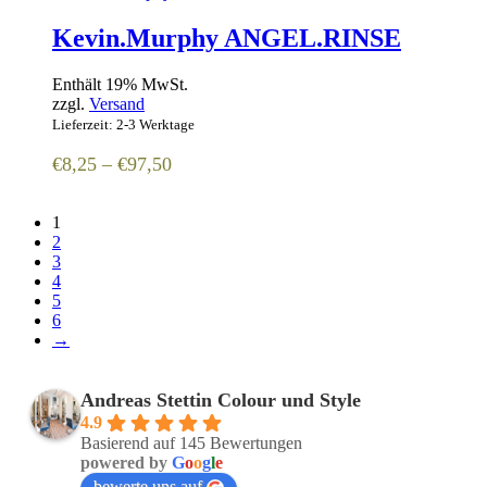
€108,00
Kevin.Murphy ANGEL.RINSE
Enthält 19% MwSt.
zzgl.
Versand
Lieferzeit: 2-3 Werktage
Preisspanne:
€
8,25
–
€
97,50
€8,25
bis
1
€97,50
2
3
4
5
6
→
Andreas Stettin Colour und Style
4.9
Basierend auf 145 Bewertungen
powered by
G
o
o
g
l
e
bewerte uns auf