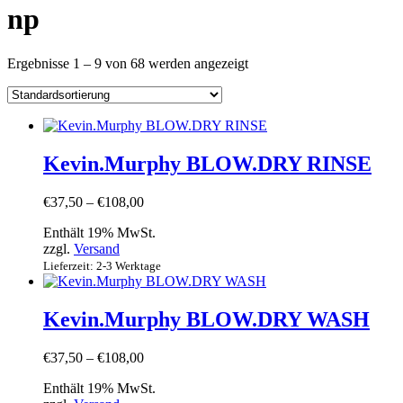
np
Ergebnisse 1 – 9 von 68 werden angezeigt
Kevin.Murphy BLOW.DRY RINSE
Preisspanne:
€
37,50
–
€
108,00
€37,50
Enthält 19% MwSt.
bis
zzgl.
Versand
€108,00
Lieferzeit: 2-3 Werktage
Kevin.Murphy BLOW.DRY WASH
Preisspanne:
€
37,50
–
€
108,00
€37,50
Enthält 19% MwSt.
bis