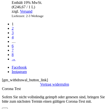
Enthält 19% MwSt.
(
€
246,67
/ 1 L)
zzgl.
Versand
Lieferzeit: 2-3 Werktage
1
2
3
4
…
6
7
8
→
Facebook
Instagram
[gm_withdrawal_button_link]
Vertrag widerrufen
Corona Test
Sofern Sie nicht vollständig geimpft oder genesen sind, bringen Sie
bitte zum nächsten Termin einen gültigen Corona-Test mit.