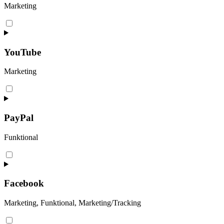
Marketing
Consent
to
service
google-
YouTube
maps
Marketing
Consent
to
service
youtube
PayPal
Funktional
Consent
to
service
paypal
Facebook
Marketing, Funktional, Marketing/Tracking
Consent