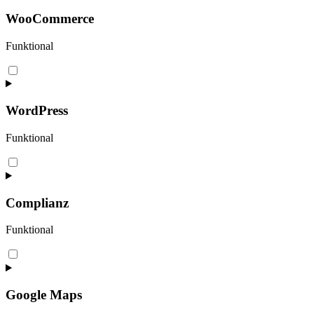
service
wistia
WooCommerce
Funktional
Consent
to
service
woocommerce
WordPress
Funktional
Consent
to
service
wordpress
Complianz
Funktional
Consent
to
service
complianz
Google Maps