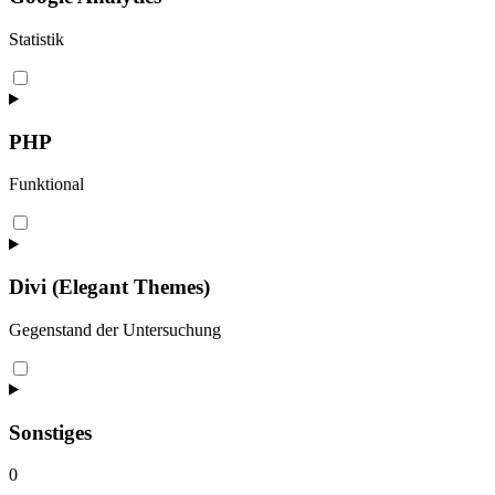
Statistik
Consent
to
service
google-
PHP
analytics
Funktional
Consent
to
service
php
Divi (Elegant Themes)
Gegenstand der Untersuchung
Consent
to
service
divi-
Sonstiges
(elegant-
themes)
0