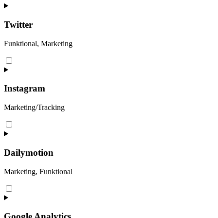
to
service
facebook
Twitter
Funktional, Marketing
Consent
to
service
twitter
Instagram
Marketing/Tracking
Consent
to
service
instagram
Dailymotion
Marketing, Funktional
Consent
to
service
dailymotion
Google Analytics